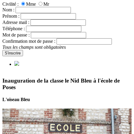
Civilité :
Mme
Mr
Nom :
Prénom :
Adresse mail :
Téléphone :
Mot de passe :
Confirmation mot de passe :
Tous les champs sont obligatoires
S'inscrire
Inauguration de la classe le Nid Bleu à l'école de
Poses
L'oiseau Bleu