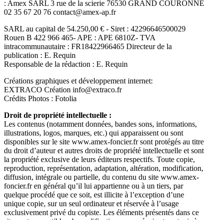
: Amex SARL 3 rue de la scierie 76530 GRAND COURONNE
02 35 67 20 76 contact@amex-ap.fr
SARL au capital de 54.250,00 € - Siret : 42296646500029
Rouen B 422 966 465- APE : APE 6810Z- TVA
intracommunautaire : FR18422966465 Directeur de la
publication : E. Requin
Responsable de la rédaction : E. Requin
Créations graphiques et développement internet:
EXTRACO Création info@extraco.fr
Crédits Photos : Fotolia
Droit de propriété intellectuelle :
Les contenus (notamment données, bandes sons, informations,
illustrations, logos, marques, etc.) qui apparaissent ou sont
disponibles sur le site www.amex-foncier.fr sont protégés au titre
du droit d’auteur et autres droits de propriété intellectuelle et sont
la propriété exclusive de leurs éditeurs respectifs. Toute copie,
reproduction, représentation, adaptation, altération, modification,
diffusion, intégrale ou partielle, du contenu du site www.amex-
foncier.fr en général qu’il lui appartienne ou à un tiers, par
quelque procédé que ce soit, est illicite à l’exception d’une
unique copie, sur un seul ordinateur et réservée à l’usage
exclusivement privé du copiste. Les éléments présentés dans ce