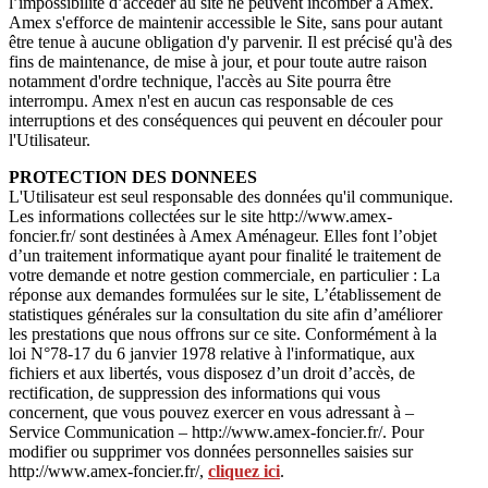
l’impossibilité d’accéder au site ne peuvent incomber à Amex.
Amex s'efforce de maintenir accessible le Site, sans pour autant
être tenue à aucune obligation d'y parvenir. Il est précisé qu'à des
fins de maintenance, de mise à jour, et pour toute autre raison
notamment d'ordre technique, l'accès au Site pourra être
interrompu. Amex n'est en aucun cas responsable de ces
interruptions et des conséquences qui peuvent en découler pour
l'Utilisateur.
PROTECTION DES DONNEES
L'Utilisateur est seul responsable des données qu'il communique.
Les informations collectées sur le site http://www.amex-
foncier.fr/ sont destinées à Amex Aménageur. Elles font l’objet
d’un traitement informatique ayant pour finalité le traitement de
votre demande et notre gestion commerciale, en particulier : La
réponse aux demandes formulées sur le site, L’établissement de
statistiques générales sur la consultation du site afin d’améliorer
les prestations que nous offrons sur ce site. Conformément à la
loi N°78-17 du 6 janvier 1978 relative à l'informatique, aux
fichiers et aux libertés, vous disposez d’un droit d’accès, de
rectification, de suppression des informations qui vous
concernent, que vous pouvez exercer en vous adressant à –
Service Communication – http://www.amex-foncier.fr/. Pour
modifier ou supprimer vos données personnelles saisies sur
http://www.amex-foncier.fr/,
cliquez ici
.