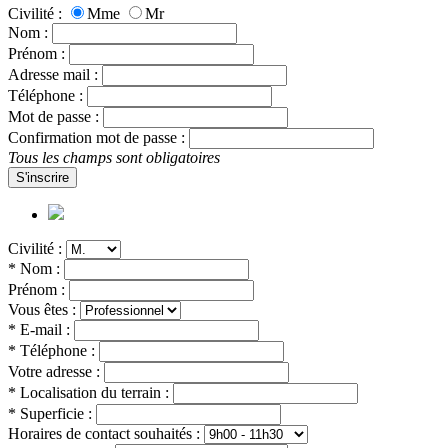
Civilité :
Mme
Mr
Nom :
Prénom :
Adresse mail :
Téléphone :
Mot de passe :
Confirmation mot de passe :
Tous les champs sont obligatoires
S'inscrire
Civilité :
* Nom :
Prénom :
Vous êtes :
* E-mail :
* Téléphone :
Votre adresse :
* Localisation du terrain :
* Superficie :
Horaires de contact souhaités :