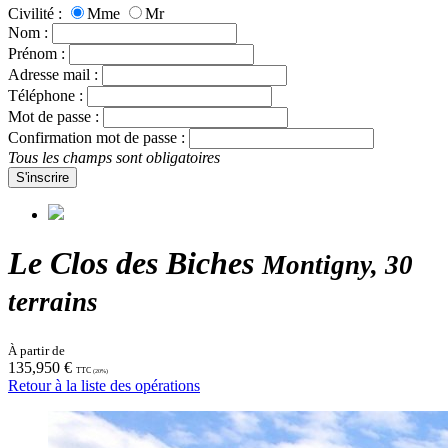
Civilité :
Mme
Mr
Nom :
Prénom :
Adresse mail :
Téléphone :
Mot de passe :
Confirmation mot de passe :
Tous les champs sont obligatoires
S'inscrire
Le Clos des Biches
Montigny, 30
terrains
À partir de
135,950 €
TTC
(20%)
Retour à la liste des opérations