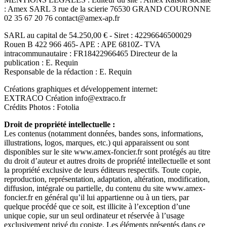
: Amex SARL 3 rue de la scierie 76530 GRAND COURONNE
02 35 67 20 76 contact@amex-ap.fr
SARL au capital de 54.250,00 € - Siret : 42296646500029
Rouen B 422 966 465- APE : APE 6810Z- TVA
intracommunautaire : FR18422966465 Directeur de la
publication : E. Requin
Responsable de la rédaction : E. Requin
Créations graphiques et développement internet:
EXTRACO Création info@extraco.fr
Crédits Photos : Fotolia
Droit de propriété intellectuelle :
Les contenus (notamment données, bandes sons, informations,
illustrations, logos, marques, etc.) qui apparaissent ou sont
disponibles sur le site www.amex-foncier.fr sont protégés au titre
du droit d’auteur et autres droits de propriété intellectuelle et sont
la propriété exclusive de leurs éditeurs respectifs. Toute copie,
reproduction, représentation, adaptation, altération, modification,
diffusion, intégrale ou partielle, du contenu du site www.amex-
foncier.fr en général qu’il lui appartienne ou à un tiers, par
quelque procédé que ce soit, est illicite à l’exception d’une
unique copie, sur un seul ordinateur et réservée à l’usage
exclusivement privé du copiste. Les éléments présentés dans ce