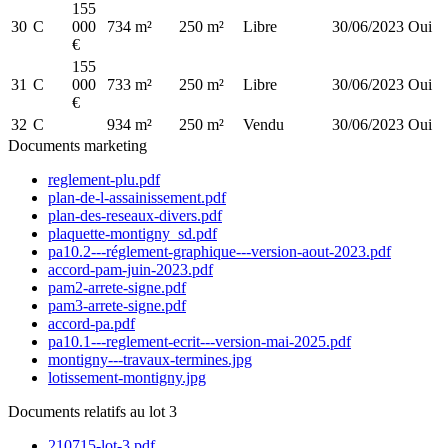
155
30
C
000
734 m²
250 m²
Libre
30/06/2023
Oui
€
155
31
C
000
733 m²
250 m²
Libre
30/06/2023
Oui
€
32
C
934 m²
250 m²
Vendu
30/06/2023
Oui
Documents marketing
reglement-plu.pdf
plan-de-l-assainissement.pdf
plan-des-reseaux-divers.pdf
plaquette-montigny_sd.pdf
pa10.2---réglement-graphique---version-aout-2023.pdf
accord-pam-juin-2023.pdf
pam2-arrete-signe.pdf
pam3-arrete-signe.pdf
accord-pa.pdf
pa10.1---reglement-ecrit---version-mai-2025.pdf
montigny---travaux-termines.jpg
lotissement-montigny.jpg
Documents relatifs au lot 3
210715-lot-3.pdf