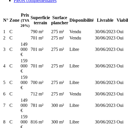
Pièces complémentaires
Prix
Superficie
Surface
N°
Zone
Disponibilité
Livrable
Viabil
(TVA
terrain
plancher
20%)
1
C
790 m²
275 m²
Vendu
30/06/2023
Oui
2
C
701 m²
275 m²
Vendu
30/06/2023
Oui
149
3
C
000
701 m²
275 m²
Libre
30/06/2023
Oui
€
159
4
C
000
701 m²
275 m²
Libre
30/06/2023
Oui
€
159
5
C
000
700 m²
275 m²
Libre
30/06/2023
Oui
€
6
C
712 m²
275 m²
Vendu
30/06/2023
Oui
149
7
C
000
781 m²
300 m²
Libre
30/06/2023
Oui
€
159
8
C
000
816 m²
300 m²
Libre
30/06/2023
Oui
€