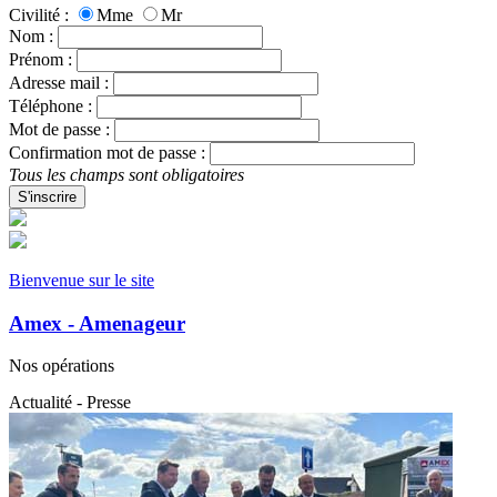
Civilité :
Mme
Mr
Nom :
Prénom :
Adresse mail :
Téléphone :
Mot de passe :
Confirmation mot de passe :
Tous les champs sont obligatoires
S'inscrire
Bienvenue sur le site
Amex - Amenageur
Nos opérations
Actualité - Presse