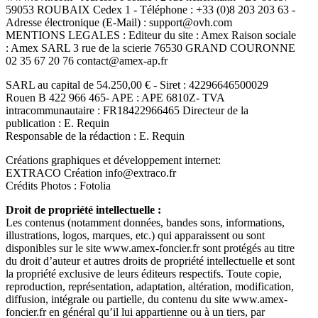
59053 ROUBAIX Cedex 1 - Téléphone : +33 (0)8 203 203 63 -
Adresse électronique (E-Mail) : support@ovh.com
MENTIONS LEGALES : Editeur du site : Amex Raison sociale
: Amex SARL 3 rue de la scierie 76530 GRAND COURONNE
02 35 67 20 76 contact@amex-ap.fr
SARL au capital de 54.250,00 € - Siret : 42296646500029
Rouen B 422 966 465- APE : APE 6810Z- TVA
intracommunautaire : FR18422966465 Directeur de la
publication : E. Requin
Responsable de la rédaction : E. Requin
Créations graphiques et développement internet:
EXTRACO Création info@extraco.fr
Crédits Photos : Fotolia
Droit de propriété intellectuelle :
Les contenus (notamment données, bandes sons, informations,
illustrations, logos, marques, etc.) qui apparaissent ou sont
disponibles sur le site www.amex-foncier.fr sont protégés au titre
du droit d’auteur et autres droits de propriété intellectuelle et sont
la propriété exclusive de leurs éditeurs respectifs. Toute copie,
reproduction, représentation, adaptation, altération, modification,
diffusion, intégrale ou partielle, du contenu du site www.amex-
foncier.fr en général qu’il lui appartienne ou à un tiers, par