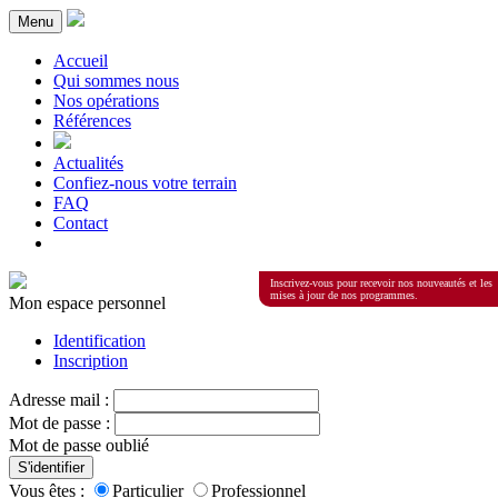
Menu
Accueil
Qui sommes nous
Nos opérations
Références
Actualités
Confiez-nous votre terrain
FAQ
Contact
Inscrivez-vous pour recevoir nos nouveautés et les
mises à jour de nos programmes.
Mon espace personnel
Identification
Inscription
Adresse mail :
Mot de passe :
Mot de passe oublié
S'identifier
Vous êtes :
Particulier
Professionnel